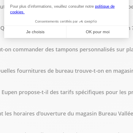
ut-on faire imprimer des flyers à Bureau Vallée Eup
Quels types de reliure sont disponibles en magasin 
t-on commander des tampons personnalisés sur pla
uelles fournitures de bureau trouve-t-on en magasin
 Eupen propose-t-il des tarifs spécifiques pour les p
t les horaires d'ouverture du magasin Bureau Vallée