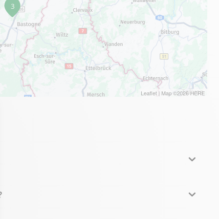
3
Leaflet
| Map ©2026
HERE
?