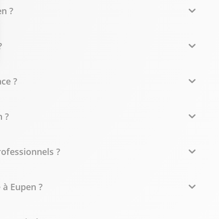
en ?
?
ce ?
 ?
rofessionnels ?
 à Eupen ?