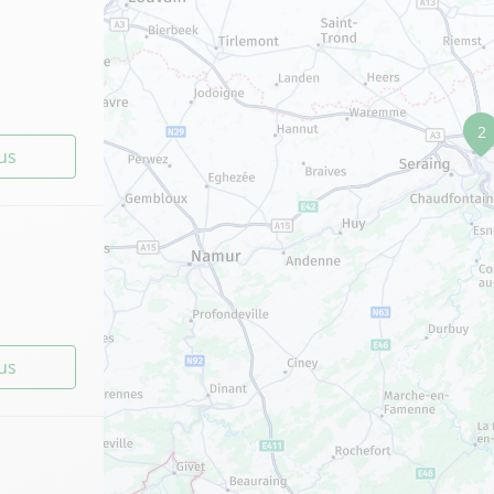
2
lus
lus