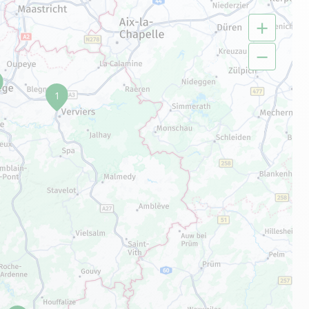
+
−
1