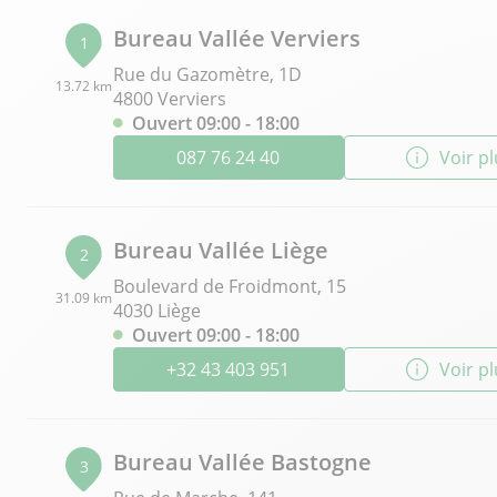
Bureau Vallée Verviers
1
Rue du Gazomètre, 1D
13.72 km
4800 Verviers
Ouvert 09:00 - 18:00
087 76 24 40
Voir p
Bureau Vallée Liège
2
Boulevard de Froidmont, 15
31.09 km
4030 Liège
Ouvert 09:00 - 18:00
+32 43 403 951
Voir p
Bureau Vallée Bastogne
3