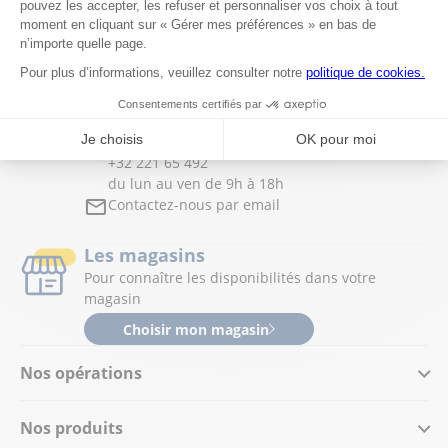
Powered by
evermaps ©
Besoin d'Aide ?
Service Client :
+32 221 65 492
du lun au ven de 9h à 18h
Contactez-nous par email
Les magasins
Pour connaître les disponibilités dans votre
magasin
Choisir mon magasin
Nos opérations
Nos produits