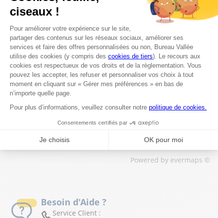
Quels sont les horaires d'ouverture du
magasin Bureau Vallée à Blegny ?
Est-il possible de commander en ligne et de
retirer sa commande en magasin à Blegny ?
Les magasins Bureau Vallée dans les villes à proximité
Trouver un magasin Bureau Vallée
Blegny
Powered by
evermaps ©
Besoin d'Aide ?
Service Client :