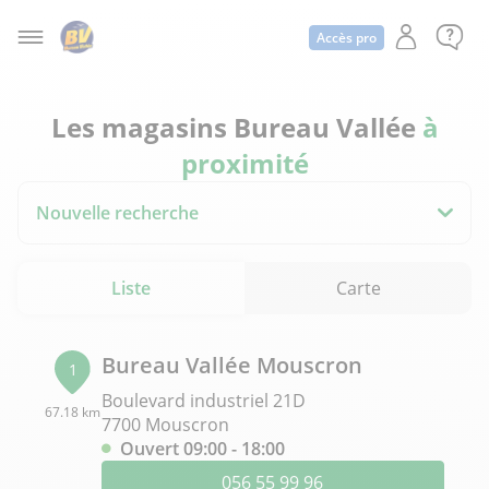
Accès pro
Les magasins Bureau Vallée
à
proximité
Nouvelle recherche
Liste
Carte
Bureau Vallée Mouscron
1
Boulevard industriel 21D
67.18 km
7700 Mouscron
Ouvert 09:00 - 18:00
056 55 99 96