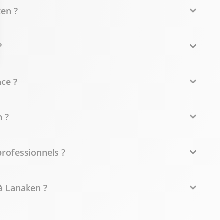
ken ?
?
ce ?
 ?
professionnels ?
à Lanaken ?