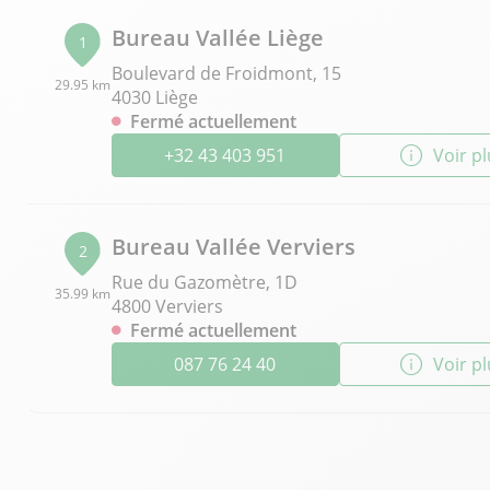
Bureau Vallée Liège
1
Boulevard de Froidmont, 15
29.95 km
4030 Liège
Fermé actuellement
+32 43 403 951
Voir p
Bureau Vallée Verviers
2
Rue du Gazomètre, 1D
35.99 km
4800 Verviers
Fermé actuellement
087 76 24 40
Voir p