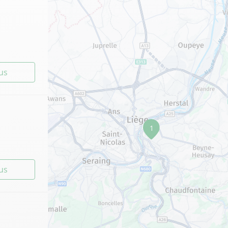
lus
1
lus