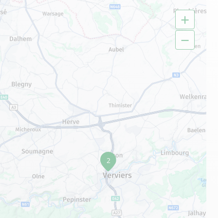
+
−
2