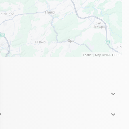
Leaflet
| Map ©2026
HERE
?