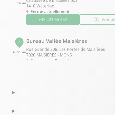
Chaussée de Bruxelles 509
33.16 km
1410 Waterloo
Fermé actuellement
+32 221 65 492
Voir p
Bureau Vallée Maisières
4
Rue Grande 208, Les Portes de Maisières
40.51 km
7020 MAISIERES - MONS
Fermé actuellement
+32 65 317 769
Voir p
Bureau Vallée Mons La Palette
5
28/30, rue des Capucins
41.23 km
7000 Mons
Fermé actuellement