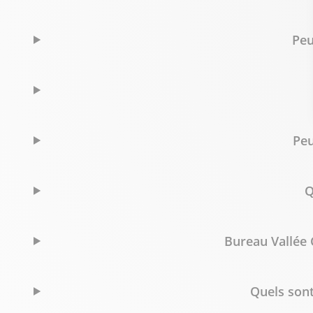
+32 65 360 489
Voir p
Peu
Bureau Vallée Bruxelles Louise
6
Avenue Louise 406
47.55 km
1050 Bruxelles
Fermé aujourd'hui
Peu
+32 26 262 723
Voir p
Q
Bureau Vallée Liège
7
Boulevard de Froidmont, 15
79.56 km
4030 Liège
Bureau Vallée C
Fermé actuellement
+32 43 403 951
Voir p
Quels sont