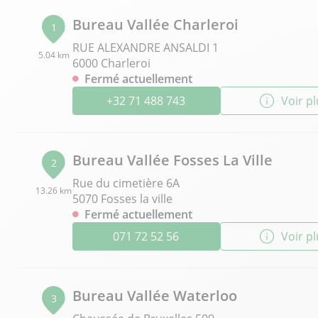
Bureau Vallée Charleroi
1
RUE ALEXANDRE ANSALDI 1
5.04 km
6000 Charleroi
Fermé actuellement
+32 71 488 743
Voir p
Bureau Vallée Fosses La Ville
2
Rue du cimetière 6A
13.26 km
5070 Fosses la ville
Fermé actuellement
071 72 52 56
Voir p
Bureau Vallée Waterloo
3