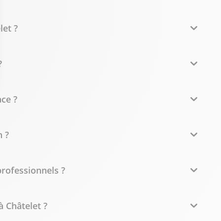
let ?
?
ce ?
 ?
professionnels ?
 Châtelet ?