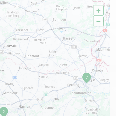
+
−
7
2