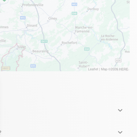
Leaflet
| Map ©2026
HERE
?