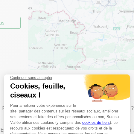
lus
lus
Les questions les plus fréquentes
Proposez-vous un service d'impression à Châtelet ?
Est-il possible de faire des photocopies en magasin 