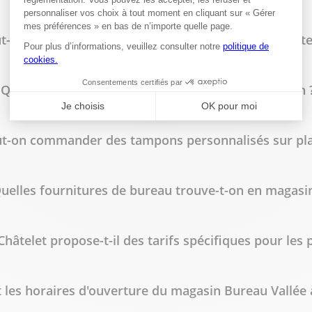
lus
t-on faire imprimer des flyers à Bureau Vallée Châte
Quels types de reliure sont disponibles en magasin 
t-on commander des tampons personnalisés sur pla
lus
uelles fournitures de bureau trouve-t-on en magasin
hâtelet propose-t-il des tarifs spécifiques pour les 
lus
 les horaires d'ouverture du magasin Bureau Vallée à