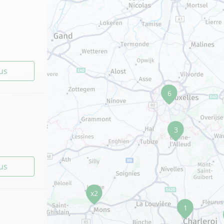
lus
6
3
lus
x2
1