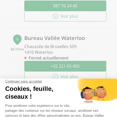
087 76 24 40
Voir plus
Bureau Vallée Waterloo
6
Chaussée de Bruxelles 509
66.19 km
1410 Waterloo
Fermé actuellement
+32 221 65 492
Voir plus
Bureau Vallée Bruxelles Louise
7
Avenue Louise 406
77.93 km
1050 Bruxelles