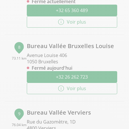
Fermé actuellement
+32 65 360 489
Voir plus
Bureau Vallée Bruxelles Louise
8
Avenue Louise 406
73.11 km
1050 Bruxelles
Fermé aujourd'hui
+32 26 262 723
Voir plus
Bureau Vallée Verviers
9
Rue du Gazomètre, 1D
76.04 km
4800 Verviers