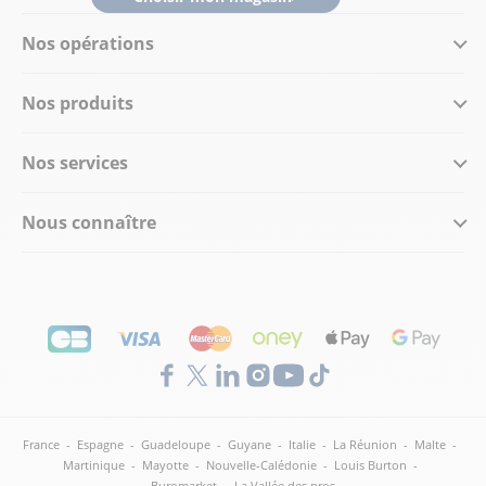
Nos opérations
Nos produits
Nos services
Nous connaître
France
-
Espagne
-
Guadeloupe
-
Guyane
-
Italie
-
La Réunion
-
Malte
-
Martinique
-
Mayotte
-
Nouvelle-Calédonie
-
Louis Burton
-
Buromarket
-
La Vallée des pros