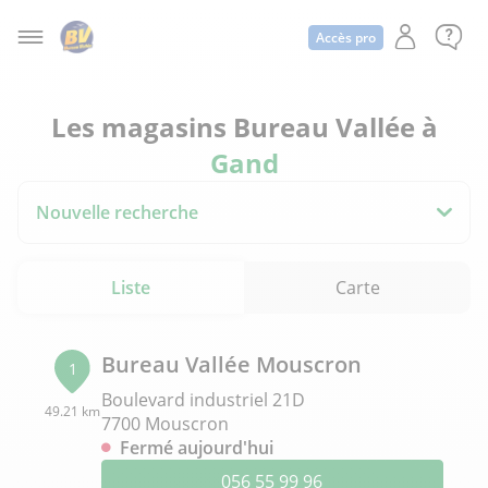
Accès pro
Les magasins Bureau Vallée à
Gand
Nouvelle recherche
Liste
Carte
Bureau Vallée Mouscron
1
Boulevard industriel 21D
49.21 km
7700 Mouscron
Fermé aujourd'hui
056 55 99 96