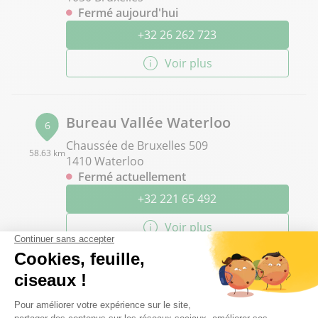
Fermé aujourd'hui
+32 26 262 723
Voir plus
Bureau Vallée Waterloo
6
Chaussée de Bruxelles 509
58.63 km
1410 Waterloo
Fermé actuellement
+32 221 65 492
Voir plus
Bureau Vallée Charleroi
7
RUE ALEXANDRE ANSALDI 1
76.25 km