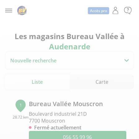
Accès pro
Les magasins Bureau Vallée à
Audenarde
Nouvelle recherche
Liste
Carte
Bureau Vallée Mouscron
1
Boulevard industriel 21D
28.72 km
7700 Mouscron
Fermé actuellement
056 55 99 96