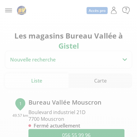
Accès pro
Les magasins Bureau Vallée à
Gistel
Nouvelle recherche
Liste
Carte
Bureau Vallée Mouscron
1
Boulevard industriel 21D
49.57 km
7700 Mouscron
Fermé actuellement
056 55 99 96