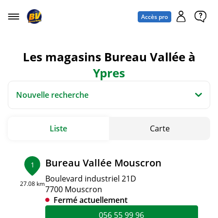
Accès pro
Les magasins Bureau Vallée à
Ypres
Nouvelle recherche
Liste
Carte
Bureau Vallée Mouscron
1
Boulevard industriel 21D
27.08 km
7700 Mouscron
Fermé actuellement
056 55 99 96