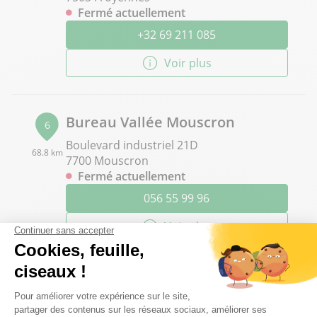
Fermé actuellement
+32 69 211 085
Voir plus
Bureau Vallée Mouscron
6
Boulevard industriel 21D
68.8 km
7700 Mouscron
Fermé actuellement
056 55 99 96
Voir plus
Bureau Vallée Charleroi
7
RUE ALEXANDRE ANSALDI 1
72.58 km