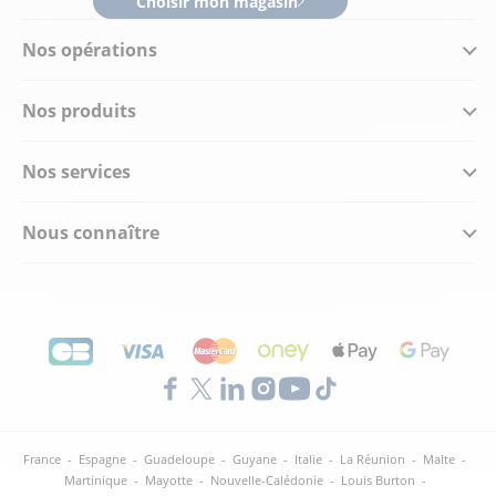
Choisir mon magasin
Nos opérations
Nos produits
Nos services
Nous connaître
France
-
Espagne
-
Guadeloupe
-
Guyane
-
Italie
-
La Réunion
-
Malte
-
Martinique
-
Mayotte
-
Nouvelle-Calédonie
-
Louis Burton
-