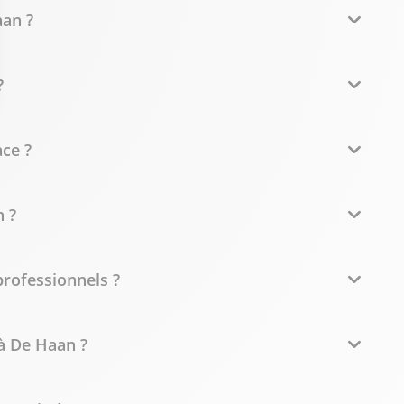
aan ?
?
ce ?
 ?
professionnels ?
à De Haan ?