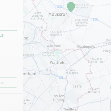
1
lus
lus