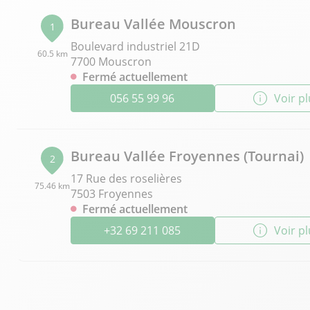
Bureau Vallée Mouscron
1
Boulevard industriel 21D
60.5 km
7700 Mouscron
Fermé actuellement
056 55 99 96
Voir p
Bureau Vallée Froyennes (Tournai)
2
17 Rue des roselières
75.46 km
7503 Froyennes
Fermé actuellement
+32 69 211 085
Voir p