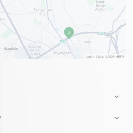
2
Leaflet
| Map ©2026
HERE
?