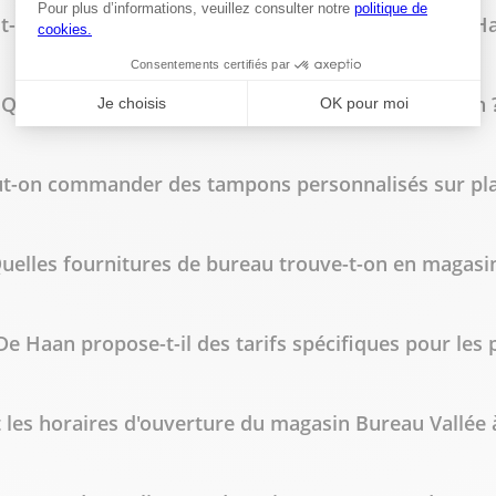
t-on faire imprimer des flyers à Bureau Vallée De H
Quels types de reliure sont disponibles en magasin 
t-on commander des tampons personnalisés sur pla
uelles fournitures de bureau trouve-t-on en magasin
De Haan propose-t-il des tarifs spécifiques pour les 
 les horaires d'ouverture du magasin Bureau Vallée 