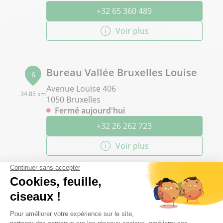
+32 65 360 489
Voir plus
Bureau Vallée Bruxelles Louise
6
Avenue Louise 406
34.85 km
1050 Bruxelles
Fermé aujourd'hui
+32 26 262 723
Voir plus
Bureau Vallée Froyennes
7
(Tournai)
72.33 km
17 Rue des roselières