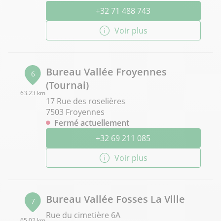
+32 71 488 743
Voir plus
Bureau Vallée Froyennes
6
(Tournai)
63.23 km
17 Rue des roselières
7503 Froyennes
Fermé actuellement
+32 69 211 085
Voir plus
Bureau Vallée Fosses La Ville
7
Rue du cimetière 6A
65.02 km