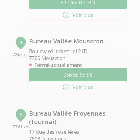
+32 65 317 769
Voir plus
Bureau Vallée Mouscron
4
Boulevard industriel 21D
72.68 km
7700 Mouscron
Fermé actuellement
056 55 99 96
Voir plus
Bureau Vallée Froyennes
5
(Tournai)
73.81 km
17 Rue des roselières
7503 Froyennes