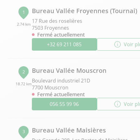
Bureau Vallée Froyennes (Tournai)
1
17 Rue des roselières
2.74 km
7503 Froyennes
Fermé actuellement
+32 69 211 085
Voir p
Bureau Vallée Mouscron
2
Boulevard industriel 21D
18.72 km
7700 Mouscron
Fermé actuellement
056 55 99 96
Voir p
Bureau Vallée Maisières
3