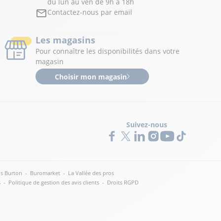
du lun au ven de 9h à 18h
Contactez-nous par email
Les magasins
Pour connaître les disponibilités dans votre
magasin
Choisir mon magasin
Suivez-nous
s Burton
-
Buromarket
-
La Vallée des pros
s
-
Politique de gestion des avis clients
-
Droits RGPD