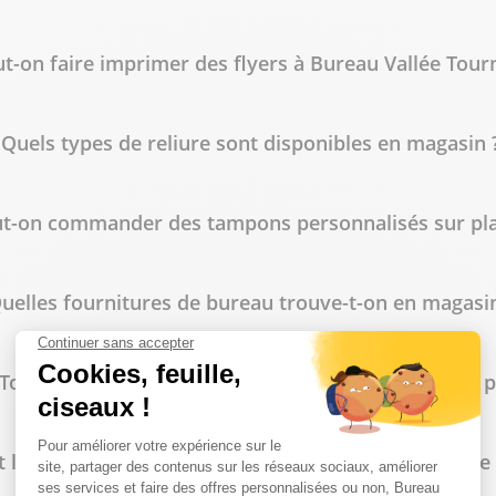
lus
t-on faire imprimer des flyers à Bureau Vallée Tourn
Quels types de reliure sont disponibles en magasin 
t-on commander des tampons personnalisés sur pla
lus
uelles fournitures de bureau trouve-t-on en magasin
Tournai propose-t-il des tarifs spécifiques pour les 
lus
 les horaires d'ouverture du magasin Bureau Vallée 