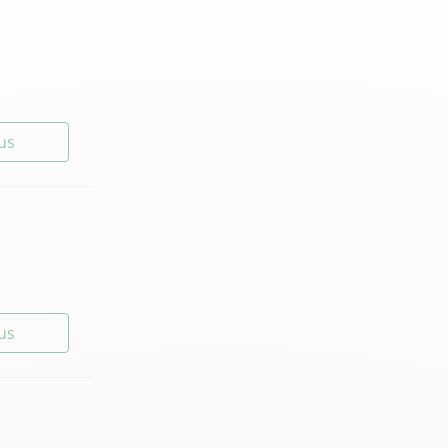
lus
lus