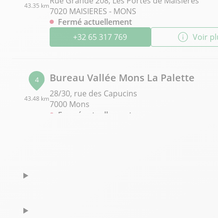
Rue Grande 208, Les Portes de Maisières
43.35 km
7020 MAISIERES - MONS
Fermé actuellement
+32 65 317 769
Voir p
Bureau Vallée Mons La Palette
4
28/30, rue des Capucins
43.48 km
7000 Mons
Fermé actuellement
+32 65 360 489
Voir p
Bureau Vallée Waterloo
5
Chaussée de Bruxelles 509
72.75 km
1410 Waterloo
Fermé actuellement