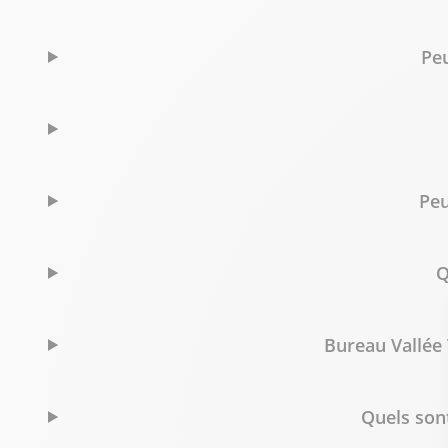
+32 221 65 492
Voir p
Peu
Bureau Vallée Bruxelles Louise
6
Avenue Louise 406
73.56 km
1050 Bruxelles
Fermé aujourd'hui
Peu
+32 26 262 723
Voir p
Q
Bureau Vallée Charleroi
7
RUE ALEXANDRE ANSALDI 1
78.8 km
6000 Charleroi
Bureau Vallée 
Fermé actuellement
+32 71 488 743
Voir p
Quels sont