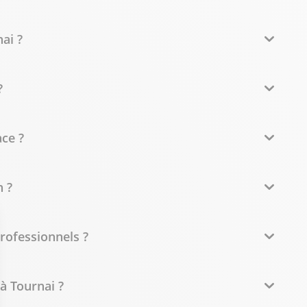
ai ?
?
ce ?
 ?
professionnels ?
à Tournai ?