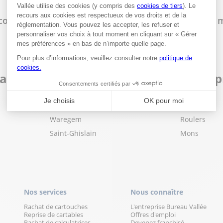
e commander en ligne et de retirer sa commande en m
sins Bureau Vallée dans les villes à 
Audenarde
Izegem
Waregem
Roulers
Saint-Ghislain
Mons
Nos services
Nous connaître
Rachat de cartouches
L'entreprise Bureau Vallée
Reprise de cartables
Offres d'emploi
Rachat de calculatrices
Devenez franchisé