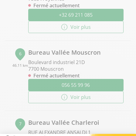
Fermé actuellement
+32 69 211 085
Voir plus
Bureau Vallée Mouscron
6
Boulevard industriel 21D
46.11 km
7700 Mouscron
Fermé actuellement
056 55 99 96
Voir plus
Bureau Vallée Charleroi
7
RUE ALEXANDRE ANSALDI 1
56.34 km