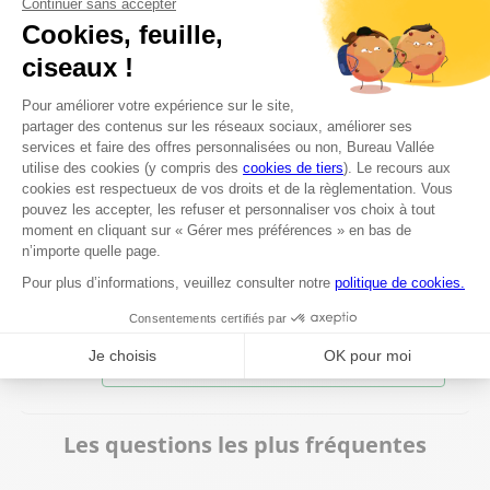
6000 Charleroi
Fermé actuellement
+32 71 488 743
Voir plus
Bureau Vallée Fosses La Ville
8
Rue du cimetière 6A
71.94 km
5070 Fosses la ville
Fermé actuellement
071 72 52 56
Voir plus
Les questions les plus fréquentes