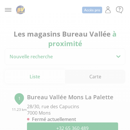
Accès pro
Les magasins Bureau Vallée
à
proximité
Nouvelle recherche
Liste
Carte
Bureau Vallée Mons La Palette
1
28/30, rue des Capucins
11.23 km
7000 Mons
Fermé actuellement
+32 65 360 489