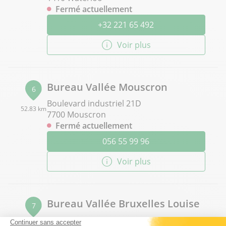
Fermé actuellement
+32 221 65 492
Voir plus
Bureau Vallée Mouscron
6
Boulevard industriel 21D
52.83 km
7700 Mouscron
Fermé actuellement
056 55 99 96
Voir plus
Bureau Vallée Bruxelles Louise
7
Avenue Louise 406
59.59 km