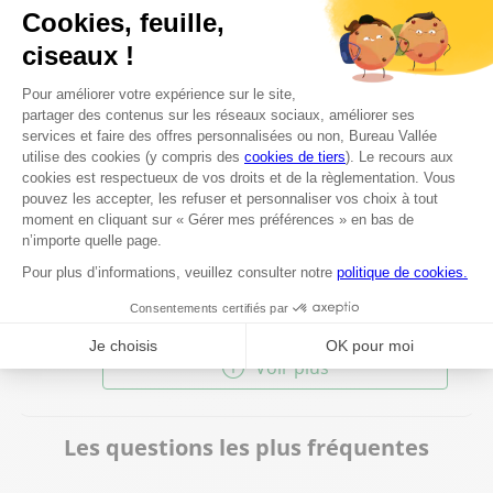
1050 Bruxelles
Fermé aujourd'hui
+32 26 262 723
Voir plus
Bureau Vallée Fosses La Ville
8
Rue du cimetière 6A
65.26 km
5070 Fosses la ville
Fermé actuellement
071 72 52 56
Voir plus
Les questions les plus fréquentes