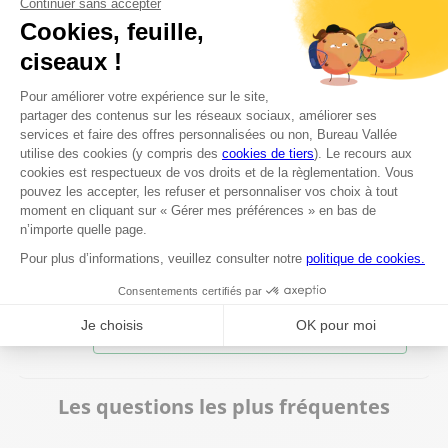
7503 Froyennes
Fermé aujourd'hui
+32 69 211 085
Voir plus
Bureau Vallée Mouscron
8
Boulevard industriel 21D
71.58 km
7700 Mouscron
Fermé aujourd'hui
056 55 99 96
Voir plus
Les questions les plus fréquentes