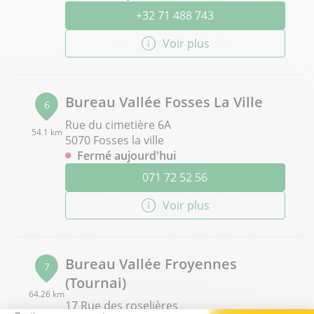
+32 71 488 743
Voir plus
Bureau Vallée Fosses La Ville
6
Rue du cimetière 6A
54.1 km
5070 Fosses la ville
Fermé aujourd'hui
071 72 52 56
Voir plus
Bureau Vallée Froyennes
7
(Tournai)
64.26 km
17 Rue des roselières