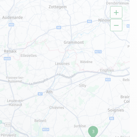
+
−
3