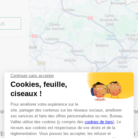
lus
lus
Les questions les plus fréquentes
osez-vous un service d'impression à Comines-Warne
Est-il possible de faire des photocopies en magasin 