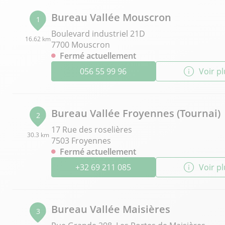
Bureau Vallée Mouscron
1
Boulevard industriel 21D
16.62 km
7700 Mouscron
Fermé actuellement
056 55 99 96
Voir p
Bureau Vallée Froyennes (Tournai)
2
17 Rue des roselières
30.3 km
7503 Froyennes
Fermé actuellement
+32 69 211 085
Voir p
Bureau Vallée Maisières
3