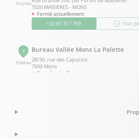
Rue Grande 208, Les Portes de Maisières
75.22 km
7020 MAISIERES - MONS
Fermé actuellement
+32 65 317 769
Voir p
Bureau Vallée Mons La Palette
4
28/30, rue des Capucins
75.84 km
7000 Mons
Fermé actuellement
+32 65 360 489
Voir p
Prop