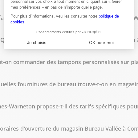
faire imprimer des flyers à Bureau Vallée Comines-
Quels types de reliure sont disponibles en magasin 
t-on commander des tampons personnalisés sur pla
uelles fournitures de bureau trouve-t-on en magasin
es-Warneton propose-t-il des tarifs spécifiques pour
horaires d'ouverture du magasin Bureau Vallée à Co