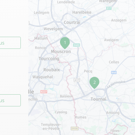
lus
1
2
lus