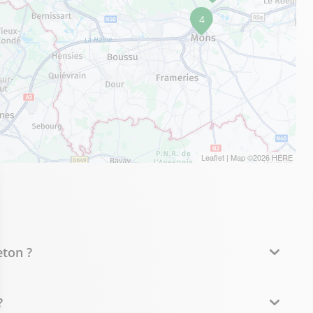
4
Leaflet
| Map ©2026
HERE
ton ?
?