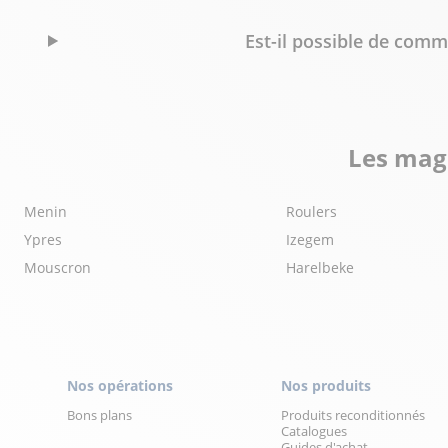
Est-il possible de com
Les maga
Menin
Roulers
Ypres
Izegem
Mouscron
Harelbeke
Nos opérations
Nos produits
Bons plans
Produits reconditionnés
Catalogues
Guides d'achat