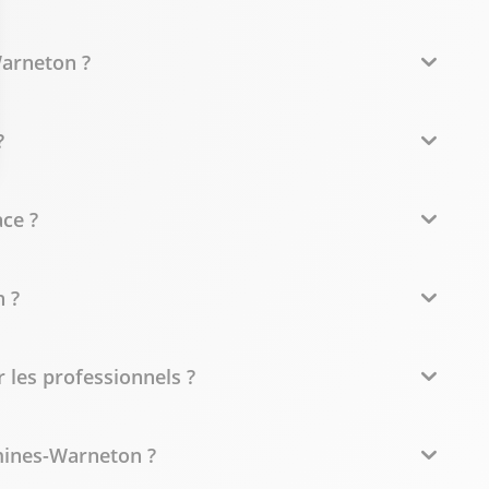
Warneton ?
?
ce ?
 ?
 les professionnels ?
mines-Warneton ?