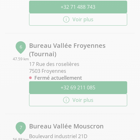
+32 71 488 743
Voir plus
Bureau Vallée Froyennes
6
(Tournai)
47.59 km
17 Rue des roselières
7503 Froyennes
Fermé actuellement
+32 69 211 085
Voir plus
Bureau Vallée Mouscron
7
Boulevard industriel 21D
56.88 km