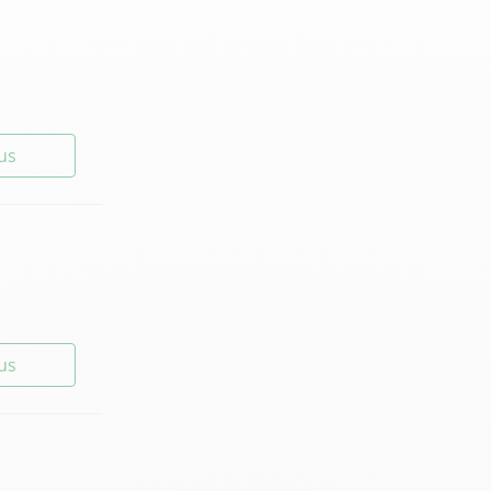
lus
lus