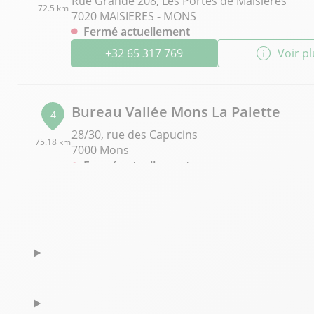
Rue Grande 208, Les Portes de Maisières
72.5 km
7020 MAISIERES - MONS
Fermé actuellement
+32 65 317 769
Voir p
Bureau Vallée Mons La Palette
4
28/30, rue des Capucins
75.18 km
7000 Mons
Fermé actuellement
+32 65 360 489
Voir p
Bureau Vallée Bruxelles Louise
5
Avenue Louise 406
76 km
1050 Bruxelles
Fermé aujourd'hui