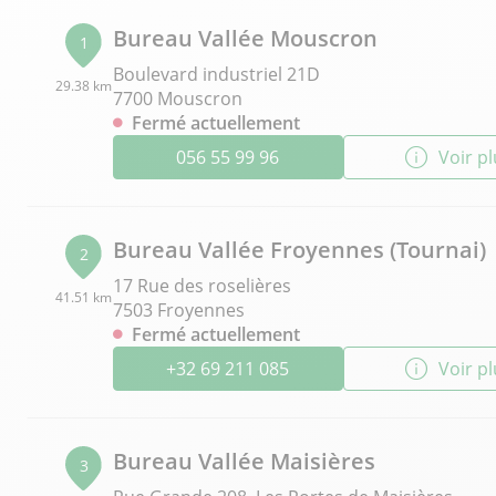
Bureau Vallée Mouscron
1
Boulevard industriel 21D
29.38 km
7700 Mouscron
Fermé actuellement
056 55 99 96
Voir p
Bureau Vallée Froyennes (Tournai)
2
17 Rue des roselières
41.51 km
7503 Froyennes
Fermé actuellement
+32 69 211 085
Voir p
Bureau Vallée Maisières
3