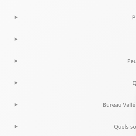
+32 26 262 723
Voir p
P
Peu
Q
Bureau Vallée
Quels so