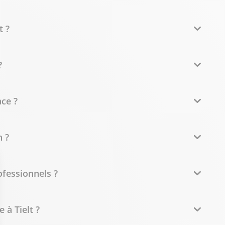
t ?
?
ce ?
 ?
ofessionnels ?
 à Tielt ?