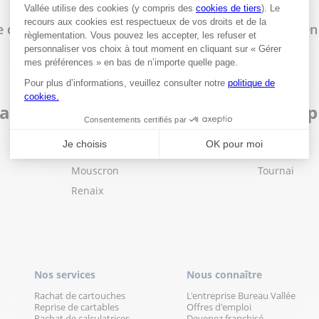
de commander en ligne et de retirer sa commande en 
sins Bureau Vallée dans les villes à 
Menin
Ypres
Mouscron
Tournai
Renaix
Nos services
Nous connaître
Rachat de cartouches
L'entreprise Bureau Vallée
Reprise de cartables
Offres d'emploi
Rachat de calculatrices
Devenez franchisé