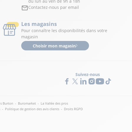
du lun au ven de 9h à 18h
Contactez-nous par email
Les magasins
Pour connaître les disponibilités dans votre
magasin
Choisir mon magasin
Suivez-nous
s Burton
-
Buromarket
-
La Vallée des pros
s
-
Politique de gestion des avis clients
-
Droits RGPD