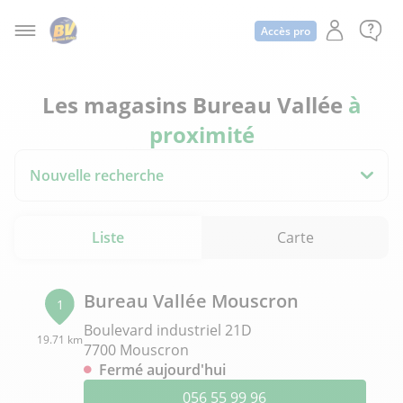
Accès pro
Les magasins Bureau Vallée
à
proximité
Nouvelle recherche
Liste
Carte
Bureau Vallée Mouscron
1
Boulevard industriel 21D
19.71 km
7700 Mouscron
Fermé aujourd'hui
056 55 99 96