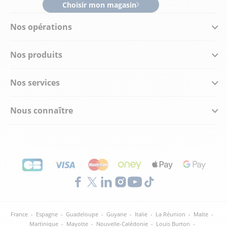
Choisir mon magasin
Nos opérations
Nos produits
Nos services
Nous connaître
France
-
Espagne
-
Guadeloupe
-
Guyane
-
Italie
-
La Réunion
-
Malte
-
Martinique
-
Mayotte
-
Nouvelle-Calédonie
-
Louis Burton
-