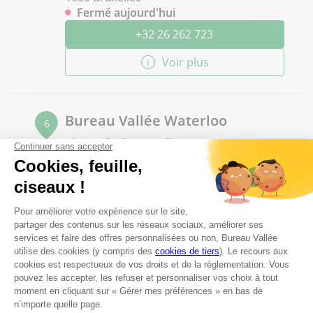
Fermé aujourd'hui
+32 26 262 723
Voir plus
Bureau Vallée Waterloo
6
Chaussée de Bruxelles 509
72.42 km
1410 Waterloo
Fermé actuellement
+32 221 65 492
Voir plus
Les questions les plus fréquentes