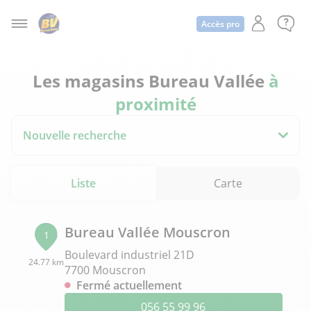
Accès pro
Les magasins Bureau Vallée
à
proximité
Nouvelle recherche
Liste
Carte
Bureau Vallée Mouscron
1
Boulevard industriel 21D
24.77 km
7700 Mouscron
Fermé actuellement
056 55 99 96